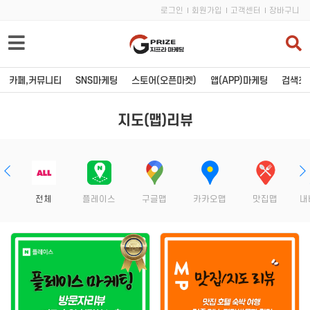
로그인
회원가입
고객센터
장바구니
카페,커뮤니티
SNS마케팅
스토어(오픈마켓)
앱(APP)마케팅
검색최적
지도(맵)리뷰
카페,커뮤니티
SNS마케팅
블로그
유튜브
포스트
인스타그램
전체
플레이스
구글맵
카카오맵
맛집맵
내
카페
페이스북
티스토리
트위터
와디즈
인플루언서
카페 바이럴
카카오톡
커뮤니티 바이럴
밴드모임