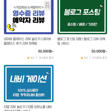
룩핀
오픈마켓
연극/영화
번개장터
4910
네이버 플레이스 리뷰 늘리기 | 네이버
블로그 포스팅 대행 | 블로그 리뷰 마케
검색최적화/SEO
지도(맵)리뷰
트래픽
플레이스
플레이스 후기 리뷰 마케팅
팅 서비스
검색광고
구글맵
30,000원~
50,000원~
|
|
월보장
카카오맵
5.0
751개의 평가
5.0
314개의 평가
자동완성
맛집맵
내비게이션
캐치테이블
TV채널
웹툰/웹소설
네이버TV
웹툰/웹소설
카카오TV
멜론
티맵 리뷰 늘리기 | 티맵 상위노출 내비