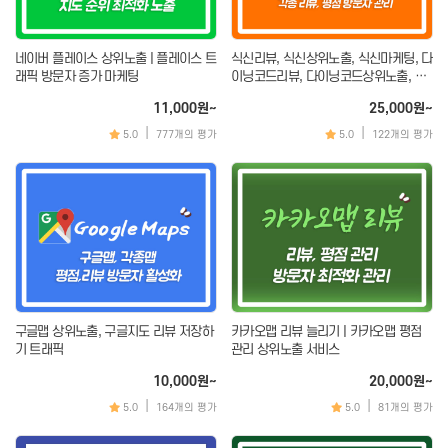
지식인 (질문&답변)
텔레그램
링크드인
틱톡
네이버 플레이스 상위노출 | 플레이스 트
식신리뷰, 식신상위노출, 식신마케팅, 다
디스코드
래픽 방문자 증가 마케팅
이닝코드리뷰, 다이닝코드상위노출, 다
이닝코드마케팅, 트립어드바이저리뷰
텀블러
11,000원~
25,000원~
|
|
5.0
777개의 평가
5.0
122개의 평가
기타 SNS
스토어(오픈마켓)
앱(APP)마케팅
스마트스토어
앱다운로드/리뷰
쿠팡
원스토어
당근마켓
카카오헤어샵
쇼핑라이브
화장품앱
무신사
숙박앱
에이블리
성형 / 병원
구글맵 상위노출, 구글지도 리뷰 저장하
카카오맵 리뷰 늘리기 | 카카오맵 평점
기 트래픽
관리 상위노출 서비스
지그재그
호텔,모텔,펜션
10,000원~
20,000원~
아이디어스
기타 앱
|
|
5.0
164개의 평가
5.0
81개의 평가
오늘의 집