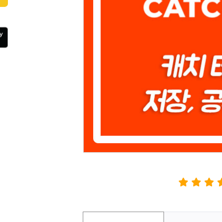
지식인 (질문&답변)
텔레그램
링크드인
틱톡
디스코드
텀블러
기타 SNS