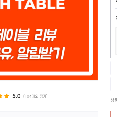
아이디어스
기타 앱
오늘의 집
룩핀
오픈마켓
연극/영화
번개장터
4910
웹툰/웹소설
기타 마케팅
웹툰/웹소설
언론사, 뉴스
5.0
(104개의 평가)
상