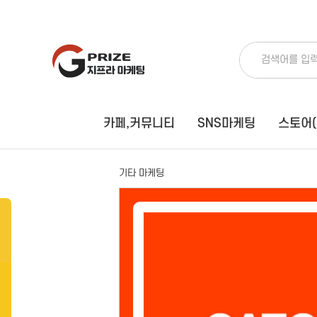
카페,커뮤니티
SNS마케팅
스토어(
카페,커뮤니티
SNS마케팅
블로그
유튜브
기타 마케팅
포스트
인스타그램
카페
페이스북
티스토리
트위터
와디즈
인플루언서
카페 바이럴
카카오톡
커뮤니티 바이럴
밴드모임