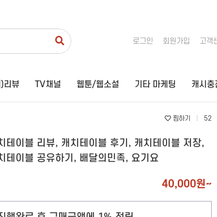
로그인
회원가입
고객
맵)리뷰
TV채널
웹툰/웹소설
기타 마케팅
캐시충
검색최적화/SEO
지도(맵)리뷰
TV채널
트래픽
플레이스
네이버TV
찜하기
|
52
검색광고
구글맵
카카오TV
치테이블 리뷰, 캐치테이블 후기, 캐치테이블 저장,
월보장
카카오맵
멜론
치테이블 공유하기, 배달의민족, 요기요
자동완성
맛집맵
치지직
내비게이션
바이브
40,000원~
캐치테이블