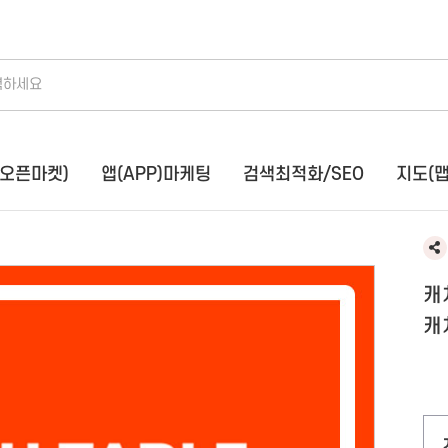
오픈마켓)
앱(APP)마케팅
검색최적화/SEO
지도(
스토어(오픈마켓)
앱(APP)마케팅
스마트스토어
앱다운로드/리뷰
쿠팡
원스토어
캐
당근마켓
카카오헤어샵
캐
쇼핑라이브
화장품앱
무신사
숙박앱
에이블리
성형 / 병원
지그재그
호텔,모텔,펜션