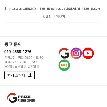
치지직
[ 지프라마케팅은 다른 판매자와 어떤점이 다른가요?
바이브
]
기타 마케팅
상세정보 더보기
언론사, 뉴스
저희는 진짜 사람에게만 마케팅하는 마케팅 회사입니다.
광고 네트워크 플랫폼 운용사로 배너, 전면, 팝업 등의 광고를 통해 홍
보/마케팅 진행합니다.
광고 문의
가계정으로 작업하여 수치가 팍팍 없어지는 판매자들과 근본적으로 다
010-4668-1276
릅니다!!!
운영시간 : 평일 09:30 ~ 18:30
점심시간 : 12:30 ~ 13:30
토요일, 일요일 및 공휴일 휴무
[ 지프라마케팅을 이용하시는 고객님들께 드리는말씀
회사소개서
]
1. DA마케팅을 통해 고객님의 언론사 구독, 뉴스 구독을 홍보해드립니
다.
2. 가계정으로 작업할 경우 100% 환불해드립니다.