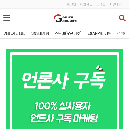
로그인
회원가입
고객센터
장바구니
카페,커뮤니티
SNS마케팅
스토어(오픈마켓)
앱(APP)마케팅
검색최적
카페,커뮤니티
SNS마케팅
블로그
유튜브
포스트
인스타그램
카페
페이스북
티스토리
트위터
와디즈
인플루언서
카페 바이럴
카카오톡
커뮤니티 바이럴
밴드모임