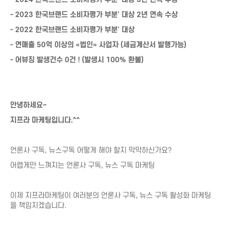
룩핀
- 2023 한국브랜드 소비자평가 부분' 대상 2년 연속 수상
오픈마켓
- 2022 한국브랜드 소비자평가 부분' 대상
연극/영화
- 연매출 50억 이상의 «법인» 사업자 (세금계산서 발행가능)
번개장터
- 어뷰징 발생건수 0건 ! (발생시 100% 환불)
4910
검색최적화/SEO
지도(맵)리뷰
트래픽
플레이스
검색광고
구글맵
안녕하세요~
월보장
카카오맵
지프라 마케팅입니다.^^
자동완성
맛집맵
언론사 구독, 뉴스구독 어떻게 해야 할지 막막하신가요?
내비게이션
어렵게만 느껴지는 언론사 구독, 뉴스 구독 마케팅
캐치테이블
TV채널
웹툰/웹소설
네이버TV
웹툰/웹소설
이제 지프라마케팅이 여러분의 언론사 구독, 뉴스 구독 활성화 마케팅
카카오TV
을 책임지겠습니다.
멜론