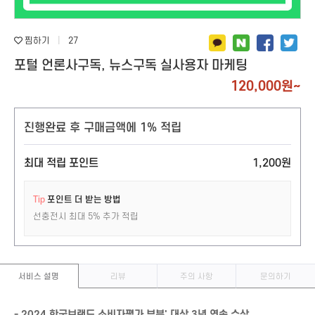
지식인 (질문&답변)
텔레그램
링크드인
틱톡
찜하기
|
27
디스코드
포털 언론사구독, 뉴스구독 실사용자 마케팅
텀블러
120,000원~
기타 SNS
스토어(오픈마켓)
앱(APP)마케팅
스마트스토어
앱다운로드/리뷰
진행완료 후 구매금액에 1% 적립
쿠팡
원스토어
최대 적립 포인트
1,200원
당근마켓
카카오헤어샵
쇼핑라이브
화장품앱
Tip
포인트 더 받는 방법
무신사
숙박앱
선충전시 최대 5% 추가 적립
에이블리
성형 / 병원
지그재그
호텔,모텔,펜션
서비스 설명
리뷰
주의 사항
문의하기
아이디어스
기타 앱
오늘의 집
- 2024 한국브랜드 소비자평가 부분' 대상 3년 연속 수상