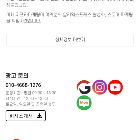
치지직
해드립니다.
바이브
이제 지프라마케팅이 여러분의 알리익스프레스 활성화, 스토어 마케팅
을 책임지겠습니다.
기타 마케팅
언론사, 뉴스
상품의 최적화 노출을 위해서는 알리익스프레스구매평이 많아야
상세정보 더보기
최적화 노출에 유리합니다.
이제 100% 체험단 마케팅으로 여러분들의 알리익스프레스 최적화 마
케팅을 도와드립니다.
광고 문의
010-4668-1276
[ 지원 가능한 스토어 ]
운영시간 : 평일 09:30 ~ 18:30
점심시간 : 12:30 ~ 13:30
스토어, 자사몰, 오픈마켓, 패션몰, 소셜몰등 모두 가능
토요일, 일요일 및 공휴일 휴무
- 스마트스토어 / 쿠팡 / 11번가 / G마켓 / SSG / GS SHOP 등 모든
회사소개서
스토어