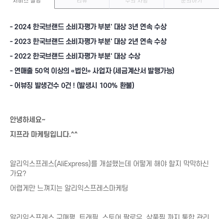
서비스 설명
리뷰
주의 사항
문의하기
룩핀
오픈마켓
-
2024 한국브랜드 소비자평가 부분' 대상 3년 연속 수상
연극/영화
-
2023 한국브랜드 소비자평가 부분' 대상 2년 연속 수상
번개장터
-
2022 한국브랜드 소비자평가 부분' 대상 수상
4910
- 연매출 50억 이상의 «법인» 사업자 (세금계산서 발행가능)
검색최적화/SEO
지도(맵)리뷰
트래픽
플레이스
- 어뷰징 발생건수 0건 ! (발생시 100% 환불)
검색광고
구글맵
월보장
카카오맵
안녕하세요~
자동완성
맛집맵
지프라 마케팅입니다.^^
내비게이션
캐치테이블
알리익스프레스(AliExpress)를 개설했는데 어떻게 해야 할지 막막하신
가요?
TV채널
웹툰/웹소설
네이버TV
웹툰/웹소설
어렵게만 느껴지는 알리익스프레스마케팅
카카오TV
멜론
알리익스프레스 구매평, 트래픽, 스토어 팔로우, 상품찜 까지 통합 관리