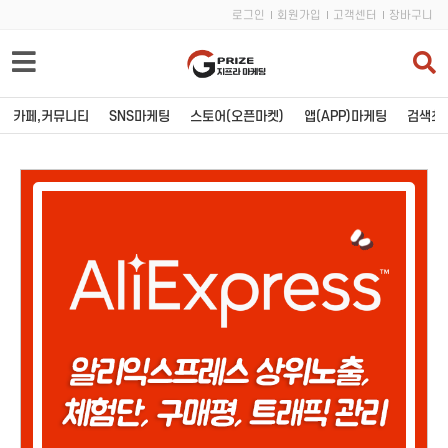
로그인
회원가입
고객센터
장바구니
카페,커뮤니티
SNS마케팅
스토어(오픈마켓)
앱(APP)마케팅
검색최적
카페,커뮤니티
SNS마케팅
블로그
유튜브
포스트
인스타그램
카페
페이스북
티스토리
트위터
와디즈
인플루언서
카페 바이럴
카카오톡
커뮤니티 바이럴
밴드모임