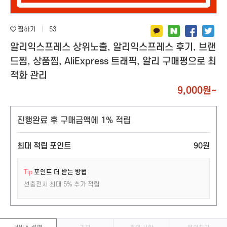
지식인 (질문&답변)
텔레그램
링크드인
틱톡
찜하기
|
53
디스코드
알리익스프레스 상위노출, 알리익스프레스 후기, 브랜
텀블러
드찜, 상품찜, AliExpress 트래픽, 알리 구매평으로 최
기타 SNS
적화 관리
스토어(오픈마켓)
앱(APP)마케팅
스마트스토어
앱다운로드/리뷰
9,000원~
쿠팡
원스토어
당근마켓
카카오헤어샵
진행완료 후 구매금액에 1% 적립
쇼핑라이브
화장품앱
최대 적립 포인트
90원
무신사
숙박앱
에이블리
성형 / 병원
Tip
포인트 더 받는 방법
지그재그
호텔,모텔,펜션
선충전시 최대 5% 추가 적립
아이디어스
기타 앱
오늘의 집